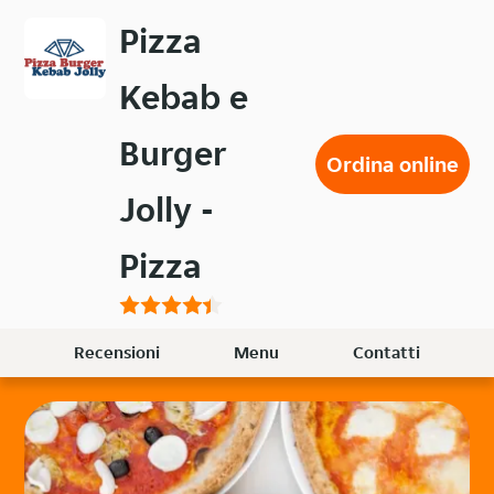
Passa
Pizza
al
contenuto
Kebab e
principale
Burger
Ordina online
Jolly -
Pizza
Recensioni
Menu
Contatti